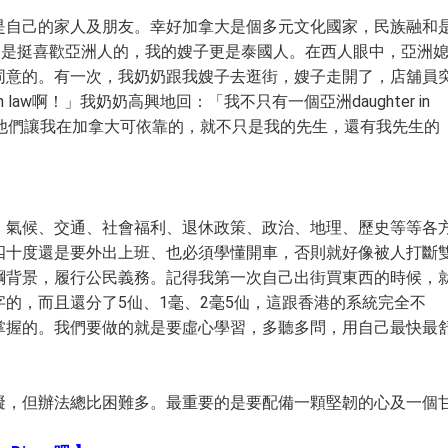
是自己的家人及朋友。幸好加拿大是個多元文化國家，民族融和
還是挺喜歡亞洲人的，我的嫂子更是泰國人。在西人眼中，亞洲
同意的。有一次，我奶奶跟我嫂子去逛街，嫂子走開了，店舖員
 law啊！」我奶奶高興地回：「我不只有一個亞洲daughter in
了他們讓我在加拿大可依靠的，就不只是我的先生，還有我先生的
。氣候、交通、社會福利、退休政策、政治、地理、歷史等等各
四十度還是要外出上班、也必須學懂開車，否則就好像被人打斷
綱背景，履行公民義務。記得我第一次自己出街買東西的時候，
的，而且還分了5仙、1毫、2毫5仙，這跟香港的系統完全不
掌握的。我們要做的就是要虛心學習，多聽多問，用自己最快最
礙，但辦法總比困難多。最重要的是要配備一顆堅韌的心及一個