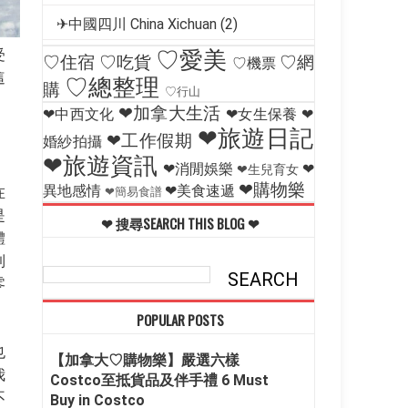
✈中國四川 China Xichuan
(2)
受
♡愛美
♡住宿
♡吃貨
♡網
♡機票
這
♡總整理
購
♡行山
❤加拿大生活
❤中西文化
❤女生保養
❤
❤旅遊日記
❤工作假期
婚紗拍攝
❤旅遊資訊
❤消閒娛樂
❤
❤生兒育女
❤購物樂
異地感情
❤美食速遞
在
❤簡易食譜
是
❤ 搜尋SEARCH THIS BLOG ❤
體
到
零
POPULAR POSTS
也
【加拿大♡購物樂】嚴選六樣
我
Costco至抵貨品及伴手禮 6 Must
不
Buy in Costco