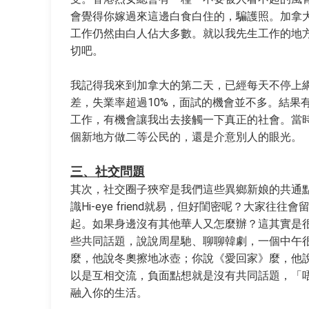
會覺得你嫁過來這邊白食白住的，騙護照。加拿
工作仍然由白人佔大多數。就以我先生工作的地方
切吧。
我記得我來到加拿大的第二天，已經每天不停上
差，失業率超過10%，面試的機會並不多。結果
工作，有機會讓我出去接觸一下真正的社會。當
個新地方做二等公民的，還是介意別人的眼光。
三、社交問題
其次，社交圈子狹窄是我們這些異鄉新娘的共通
識Hi-eye friend就易，但好閨密呢？大
起。如果身邊沒有其他華人又怎麼辦？這其實是
些共同話題，說說周星馳、聊聊韓劇，一個中午
麼，他說冬奧擦地冰壺；你說《愛回家》麼，他說《M
以是互相交流，負面點想就是沒有共同話題，「
融入你的生活。