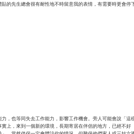
體貼的先生總會很有耐性地不時留意我的表情，有需要時更會停
能力，也等同失去工作能力，影響工作機會。旁人可能會說「這
事實上，來到一個新的環境，長期寄居在伴侶的地方，已經不好
骨」。當然伴侶一定會體諒你的情況，但難保他們家人或三姑六