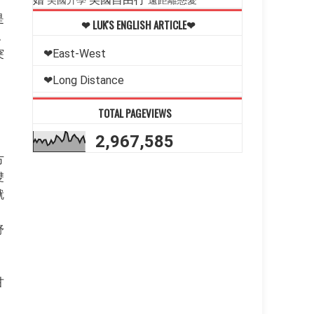
美國升學
遠距離戀愛
是
❤ LUK'S ENGLISH ARTICLE❤
媳
突
❤East-West
❤Long Distance
TOTAL PAGEVIEWS
2,967,585
方
雙
就
舒
甘