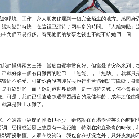
悉的環境、工作、家人朋友移居到一個完全陌生的地方。感同身
。說時話那時快，在這裡已經待了兩年多的時間。「人離鄉賤」
的主角們容易得多。看完他們的故事之後也不能不給她們一個
的我們懂得兩文三語，當然自覺非常良好。但當愛情突然來到，
自己就好像一個有口難言的啞巴，「無能」，「無助」。就算只
感覺絕不好受。可能你會說有時候去旅行也會遇到語言障礙，身
，是有終點的，而「嫁到這世界邊端」是一個持久戰，你不會看
法。可是，我們已經遠遠超過學習語言的最佳年齡，成年之後由
，就真是難上加難了。
家。不過當中經歷的挫敗也不少，雖然說在香港學習英文的時間
語調、習慣或話題上總是有一段距離。特別在家庭聚會的時候，
邊點頭扮聽懂。人家在說笑時，我也會在狀況之外，只好皮笑肉