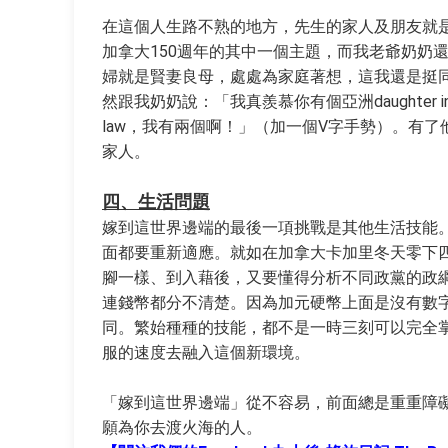
在這個人生路不熟的地方，先生的家人及朋友就
加拿大150週年的其中一個主題，而我老爺奶奶
婦就是賢妻良母，處處為家庭著想，這我還是挺
然跟我奶奶說：「我真羨慕你有個亞洲daughter in
law，我有兩個啊！」（加一個V字手勢）。有
家人。
四、生活問題
嫁到這世界邊端的最後一項挑戰是其他生活技能
面都要重新適應。就如在加拿大卡加里冬天零下
腳一樣、到入藉後，又要懂得分析不同政黨的政
連錢幣都分不清楚。因為加元硬幣上面是沒有數字
同。繁始種種的技能，都不是一時三刻可以完全
服的速度去融入這個新環境。
「嫁到這世界邊端」從不容易，前面總是重重障
願為你去渡火海的人。