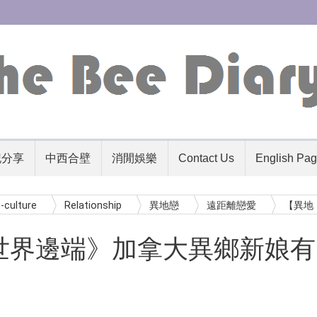
記分享
中西合壁
消閒娛樂
Contact Us
English Pa
-culture
Relationship
異地戀
遠距離戀愛
【異地
世界邊端》加拿大異鄉新娘有