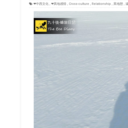
❤中西文化
,
❤異地感情
,
Cross-culture
,
Relationship
,
異地戀
,