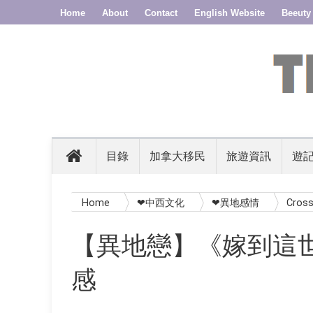
Home
About
Contact
English Website
Beeuty
目錄
加拿大移民
旅遊資訊
遊
Home
❤中西文化
❤異地感情
Cross
戀】《嫁到這世界邊端》加拿大異鄉新娘有感
【異地戀】《嫁到這
感