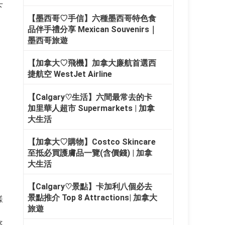
下
【墨西哥♡手信】六種墨西哥特色食
品伴手禮分享 Mexican Souvenirs｜
墨西哥旅遊
【加拿大♡飛機】加拿大廉航首選西
捷航空 WestJet Airline
【Calgary♡生活】六間最常去的卡
加里華人超市 Supermarkets | 加拿
大生活
【加拿大♡購物】Costco Skincare
至抵必買護膚品一覽(含價錢) | 加拿
大生活
【Calgary♡景點】卡加利八個必去
景點推介 Top 8 Attractions| 加拿大
樣
旅遊
婆