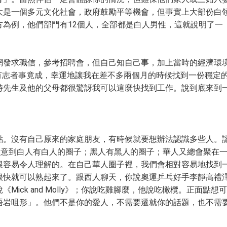
大是一個多元文化社會，政府鼓勵平等機會，但事實上大部份白
為例，他們部門有12個人，全部都是白人男性，這就說明了一
網發求職信，參考招聘會，但自己知自己事，加上當時的經濟環
有志者事竟成，幸運地讓我在差不多兩個月的時候找到一份穩定
時先生及他的父母都很驚訝我可以這麼快找到工作。說到底來到
點。沒有自己原來的家庭朋友，有時候就要想辦法認識多些人。
家往往會留意到白人有白人的圈子；黑人有黑人的圈子；華人又總會聚在
很容易令人理解的。在自己華人圈子裡，我們會相對容易地找到
很快就可以熟起來了。跟西人聊天，你說奧運乒乓好手李靜高禮
ick and Molly》；你說吃雞腳麼，他說吃橄欖。正面點想可
唔岩咀形」。他們不是你的愛人，不需要遷就你的話題，也不需