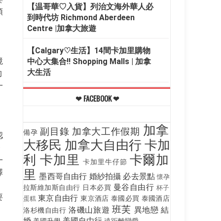
【温哥華♡入貨】列治文海外華人必
領
到時代坊 Richmond Aberdeen
Centre |加拿大旅遊
【Calgary♡生活】14間卡加里購物
境
中心大集合!! Shopping Malls | 加拿
大生活
的
一
❤ FACEBOOK ❤
加拿
副目錄
加拿大工作假期
備孕
認
大移民
加拿大自由行
卡加
一
利
卡加里
卡爾加
一
卡加里牛仔節
里
澤
墨西哥自由行
婚紗拍攝
必去景點
懷孕
曼谷自由行
拉斯維加斯自由行
日本必買
杯子
要
東京自由行
東京酒店
泰國必買
泰國酒店
蛋糕
班芙
洛磯山旅遊
異地戀
結
洛杉機自由行
婚
美國自由行