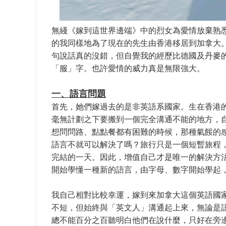
無綫《嫁到這世界邊端》中的烈女為愛情放棄熟
的我同樣地為了現在的先生由香港移居到加拿大
句說話真的沒錯，但自覺我的經歷比德國及丹麥
「服」字。也許愛情的威力真是無限強大。
一、語言問題
首先，她們嫁過去的是非英語系國家。生在香港
毫無計劃之下要搬到一個完全溝通不能的地方，
想問問路、點點餐都有困難的時候，那種氣餒的
語言不就可以解決了嗎？旅行只是一個短暫旅程
完結的一天。因此，增值自己才是唯一的解決方
開始學懂一種新的語言，由字母、數字開始學起
我自己相對比較幸運，嫁到來加拿大這個英語國
不短，但始終與「英文人」溝通起上來，無論是
總不能百分之百聽明白他們在說什麼，只好在旁